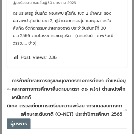
มณีวรรณ หอมชื่น
30 มกราคม 2023
ดร.ประเสริฐ​ จั่นแก้ว​ ผอ.สพป.สุโขทัย​ เขต​ 2​ นำคณะ​ รอง​
ผอ.สพป.สุโขทัย​ เขต​ 2,​ ผู้อำนวยการกลุ่ม​ และบุคลากรใน
สังกัด​ จัดกิจกรรมหน้าเสาธงชาติ​ ประจำวันจันทร์ที่​ 3​0​
ม.ค.2566​ ตามโครงการเขตสุจริต…. (ดารารัตน์… ภาพ/มณี
วรรณ…. ข่าว)
Post Views:
236
การย้ายข้าราชการครูและบุคลากรทางการศึกษา ตำแหน่งบุ
คลากรทางการศึกษาอื่นตามมาตรา ๓๘ ค.(๑) ตำแหน่งศึก
ษานิเทศก์
นิเทศ​ ตรวจเยี่ยมการเตรียมความพร้อม​ การทดสอบทางกา
รศึกษาระดับชาติ​ (O-NET)​ ประจำปีการศึกษา​ 2565
ผู้บริหาร