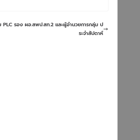
ม​ PLC​ รอง​ ผอ.สพป.สท.2​ และผู้อำนวยการกลุ่ม​ ป
ระจำสัปดาห์