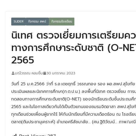
SLIDER
กิจกรรม สพป.
กิจกรรมโรงเรียน
นิเทศ​ ตรวจเยี่ยมการเตรียม
ทางการศึกษาระดับชาติ​ (O-NET
2565
มณีวรรณ หอมชื่น
30 มกราคม 2023
วันที่​ 25​ ม.ค.2566​ ว่าที่​ ร.อ.เดชฤทธิ์​ วรรณทอง​ รอง​ ผอ.สพป.สุโ
ประเมินผลและนิเทศการศึกษา(ก.ต.ป.น.)​ ลงพื้นที่นิเทศ​ ตรวจเยี่ยม​ 
ทดสอบทางการศึกษาระดับชาติ​(O-NET)​ ของนักเรียนระดับชั้น​ประถมศึกษาปีท
2565 และในโอกาสเดียวกันได้เป็นตัวแทนของชมรมจิตอาสา​ สพป.สุโขทัย
ทุกเดือนช่วยเพื่อนผู้ยากไร้​ ให้กับนักเรียนที่มีความเดือดร้อน​ ณ​ โรงเรีย
ตลาด(ตันประชานุเคราะห์)​ อำเภอศรีสัชนาลัย… (ศน.ฐิติวัฒน์… ภาพ/มณ