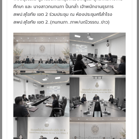
ศึกษา และ นางสาวกนกนภา ปั้นกล่ำ เจ้าพนักงานธุรการ
สพป.สุโขทัย เขต 2 ร่วมประชุม ณ ห้องประชุมศรีสำโรง
สพป.สุโขทัย เขต 2…(กนกนภา…ภาพ/มณีวรรณ…ข่าว)