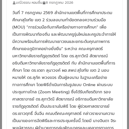
มณีวรรณ หอมชื่น
8 กรกฎาคม 2026
วันที่ 7 กรกฎาคม 2569 สำนักงานเขตพื้นที่การศึกษาประถม
ศึกษาสุโขทัย เขต 2 ร่วมลงนามทำข้อตกลงความร่วมมือ
(MOU) “การร่วมมือกับภาคีเครือข่ายทางการศึกษา” เพื่อ
เป็นการพัฒนาท้องถิ่น และพัฒนาครูรุ่นใหม่และครูประจำการให้
มีความพร้อมในการพัฒนาเยาวชนและยกระดับคุณภาพการ
ศึกษาของภูมิภาคอย่างยั่งยืน” ระหว่าง คณะครุศาสตร์
มหาวิทยาลัยราชภัฏอุตรดิตถ์ โดย ดร.สุภาวิณี สัตยาภรณ์
อธิบดีมหาวิทยาลัยราชภัฏอุตรดิตถ์ กับ สำนักงานเขตพื้นที่การ
ศึกษา โดย ดร.เดชา ลุนาวงค์ ผอ.สพป.สุโขทัย เขต 2 มอบ
หมายให้ ดร.สุภัค พวงขจร เป็นผู้ลงนาม ในฐานะเครือข่าย
ทางการศึกษา โดยพิธีดำเนินการในรูปแบบ Online ผ่านระบบ
ประชุมทางไกล (Zoom Meeting) ซึ่งได้รับเกียรติจาก รอง
ศาสตราจารย์ ดร.สุภาวิณี สัตยาภรณ์ อธิการบดีมหาวิทยาลัย
ราชภัฏอุตรดิตถ์ เป็นประธานในพิธี โดย ผู้ช่วยศาสตราจารย์
ดร.เชาวฤทธิ์ จั่นจีน คณบดีคณะครุศาสตร์ กล่าวรายงานความ
เป็นมาของการจัดพิธีและการประชุมครั้งนี้..โดยมี นางจินดา จิระ
พงษ์สุวรรณ ผู้อำนวยการกลุ่มพัฒนาครูและบุคลากรทางการ