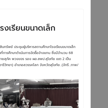
โรงเรียนขนาดเล็ก
สินทรัพย์ ประชุมผู้บริหารสถานศึกษาโรงเรียนขนาดเล็ก
ที่การศึกษาดำเนินการจัดซื้อจ้างแทน ซึ่งมีจำนวน 68
นายสุภัค พวงขจร รอง ผอ.สพป.สุโขทัย เขต 2 เป็น
ารีวิทยา) อำเภอสวรรคโลก จังหวัดสุโขทัย…(จักรี…ภาพ/