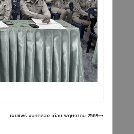
เผยแพร่ งบทดลอง เดือน พฤษภาคม 2569