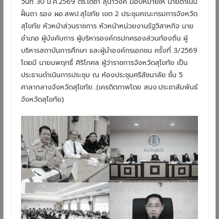
วันที่​ 30​ มี.ค.2569​ ดร.เดชา​ ลุนาวงค์​ มอบหมายให้​ นายดำเนิน​
ฝั้นถา​ รอง​ ผอ.สพป.สุโขทัย​ เขต​ 2 ประชุมคณะกรมการจังหวัด
สุโขทัย​ หัวหน้าส่วนราชการ​ หัวหน้าหน่วยงานรัฐวิสาหกิจ​ นาย
อำเภอ​ ผู้บังคับการ​ ผู้บริหารองค์กรปกครองส่วนท้องถิ่น​ ผู้
บริหารสถาบันการศึกษา​ และผู้นำองค์กรเอกชน​ ครั้งที่​ 3/2569​
โดยมี​ นายนพฤทธิ์​ ศิริโกศล​ ผู้ว่าราชการจังหวัดสุโขทัย​ เป็น
ประธานดำเนินการประชุม​ ณ​ ห้องประชุมศรีสัชนาลัย​ ชั้น​ 5​
ศาลากลางจังหวัดสุโขทัย…(เครดิตภาพโดย สนง.ประชาสัมพันธ์
จังหวัดสุโขทัย)