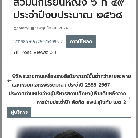
ส้วมนักเรียนหญิง ๖ ที่ ๔๙
ประจำปีงบประมาณ ๒๕๖๘
saranyu
19 พฤศจิกายน 2024
ดาวน์โหลด
1731986766x269754995_2
Post Views:
311
พิธีพระราชทานเครื่องราชอิสริยาภรณ์ชั้นต่ำกว่าสายสะพาย
และเหรียญจักรพรรดิมาลา ประจำปี 2565-2567
ประกาศตำแหน่งว่างผู้บริหารสถานศึกษา(เพิ่มเติมหลังจาก
การย้ายประจำปี) สังกัด สพป.สุโขทัย เขต 2
ผู้บริหาร