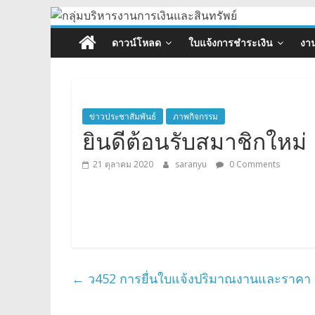
กลุ่ม
Skip
to
ดาวน์โหลด
ใบแจ้งการชำระเงิน
งาน
content
บริหาร
งานการ
ข่าวประชาสัมพันธ์
ภาพกิจกรรม
เงิน
ยินดีต้อนรับสมาชิกใหม่
และ
21 ตุลาคม 2020
saranyu
0 Comments
สินทรัพย์
←
ว452 การยื่นใบแจ้งปริมาณงานและราคา