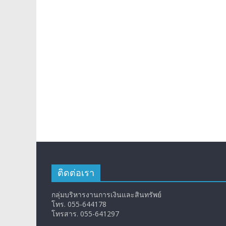
ติดต่อเรา
กลุ่มบริหารงานการเงินและสินทรัพย์
โทร. 055-644178
โทรสาร. 055-641297