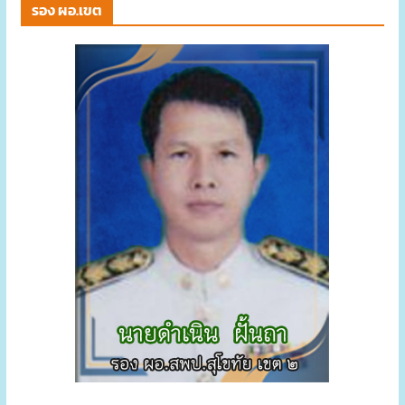
รอง ผอ.เขต