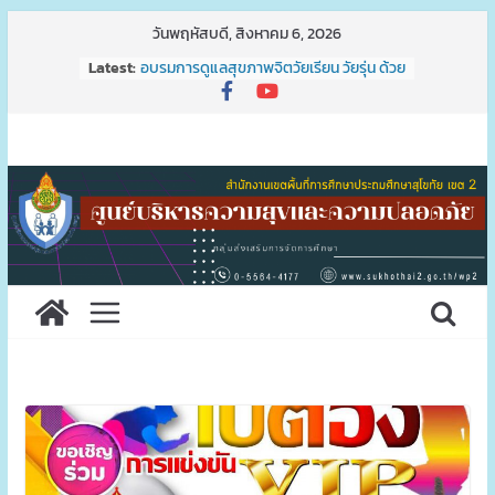
Skip
วันพฤหัสบดี, สิงหาคม 6, 2026
to
Latest:
ช่วยเหลือนักเรียนบ้านถูกไฟไหม้
content
อบรมการดูแลสุขภาพจิตวัยเรียน วัยรุ่น ด้วย
ระบบ HERO OBEC CARE
อบรมเสริมสร้างทักษะชีวิต เด็กรุ่นใหม่ รู้คิด
รู้ทัน ป้องกันยาเสพติด
พิธีวางพวงมาลาและถวายราชสดุดี
ประชุมคณะกรรมการรับนักเรียนระดับเขต
พื้นที่การศึกษา ครั้งที่ 1/2568