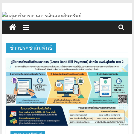
Skip
กลุ่ม
to
content
บริหาร
งานการ
ข่าวประชาสัมพันธ์
เงิน
และ
สินทรัพย์