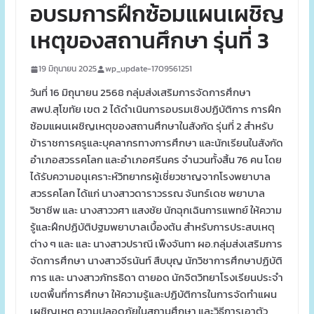
อบรมการฝึกซ้อมแผนเผชิญ
เหตุของสถานศึกษา รุ่นที่ 3
19 มิถุนายน 2025
wp_update-1709561251
วันที่ 16 มิถุนายน 2568 กลุ่มส่งเสริมการจัดการศึกษา
สพป.สุโขทัย เขต 2 ได้ดำเนินการอบรมเชิงปฏิบัติการ การฝึก
ซ้อมแผนเผชิญเหตุของสถานศึกษาในสังกัด รุ่นที่ 2 สำหรับ
ข้าราชการครูและบุคลากรทางการศึกษา และนักเรียนในสังกัด
อำเภอสวรรคโลก และอำเภอศรีนคร จำนวนทั้งสิ้น 76 คน โดย
ได้รับความอนุเคราะห์วิทยากรผู้เชี่ยวชาญจากโรงพยาบาล
สวรรคโลก ได้แก่ นางสาวดาราวรรณ จันทร์เดช พยาบาล
วิชาชีพ และ นางสาววศา แสงชัย นักฉุกเฉินการแพทย์ ให้ความ
รู้และฝึกปฏิบัติปฐมพยาบาลเบื้องต้น สำหรับการประสบเหตุ
ต่าง ๆ และ และ นางสาวปราณี เพ็งจันทา ผอ.กลุ่มส่งเสริมการ
จัดการศึกษา นางสาวจีรนันท์ สืบบุญ นักวิชาการศึกษาปฏิบัติ
การ และ นางสาวภัทรธิดา ตายอด นักจิตวิทยาโรงเรียนประจำ
เขตพื้นที่การศึกษา ให้ความรู้และปฏิบัติการในการจัดทำแผน
เผชิญเหตุ ความปลอดภัยในสถานศึกษา และวิธีการเอาตัว