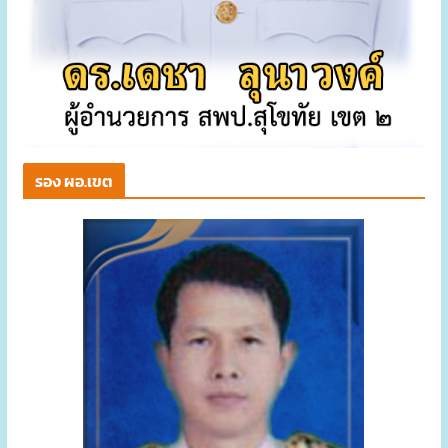
รอง ผอ.เขต