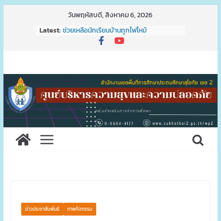
Skip
วันพฤหัสบดี, สิงหาคม 6, 2026
to
Latest:
ประชุมคณะกรรมการรับนักเรียนระดับเขต
content
พื้นที่การศึกษา ครั้งที่ 1/2568
ช่วยเหลือนักเรียนบ้านถูกไฟไหม้
อบรมการดูแลสุขภาพจิตวัยเรียน วัยรุ่น ด้วย
ระบบ HERO OBEC CARE
อบรมเสริมสร้างทักษะชีวิต เด็กรุ่นใหม่ รู้คิด
รู้ทัน ป้องกันยาเสพติด
พิธีวางพวงมาลาและถวายราชสดุดี
ข่าวประชาสัมพันธ์
ภาพกิจกรรม